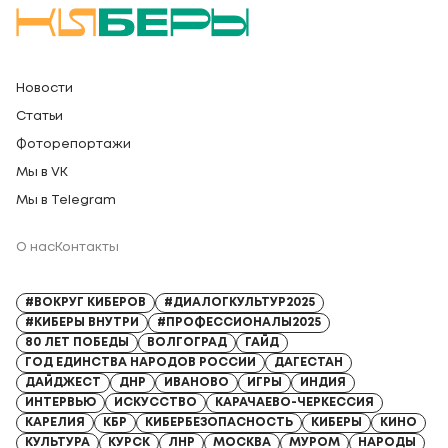
Новости
Статьи
Фоторепортажи
Мы в VK
Мы в Telegram
О нас
Контакты
Регистрационный номер СМИ: Серия Эл № ФС77-91328 от 13.04.2026
#ВОКРУГ КИБЕРОВ
#ДИАЛОГКУЛЬТУР2025
#КИБЕРЫ ВНУТРИ
#ПРОФЕССИОНАЛЫ2025
80 ЛЕТ ПОБЕДЫ
ВОЛГОГРАД
ГАЙД
ГОД ЕДИНСТВА НАРОДОВ РОССИИ
ДАГЕСТАН
ДАЙДЖЕСТ
ДНР
ИВАНОВО
ИГРЫ
ИНДИЯ
ИНТЕРВЬЮ
ИСКУССТВО
КАРАЧАЕВО-ЧЕРКЕССИЯ
КАРЕЛИЯ
КБР
КИБЕРБЕЗОПАСНОСТЬ
КИБЕРЫ
КИНО
КУЛЬТУРА
КУРСК
ЛНР
МОСКВА
МУРОМ
НАРОДЫ