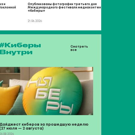
з и
Опубликованы фотографии третьего дня
Опубликован
Поклонной
Международного фестиваля медиаконтента
Международ
«Киберы»
«Киберы»
21.06.2026
20.06.2026
#Киберы
Смотреть
Внутри
все
Дайджест киберов за прошедшую неделю
(27 июля — 2 августа)
03.08.2026