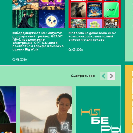
Кибердайджест за 6 августа:
Nintendo на gamescom 2026:
Cat 
расширенный трейлер GTA VI*
компания раскрыла полный
симу
(18+), продолжение
список игр для показа
разр
«Матрицы», GPT-5.6 Luna в
бесплатном тарифе и высокие
оценки Big Walk
06.08.2026
06.08
06.08.2026
Смотреть все