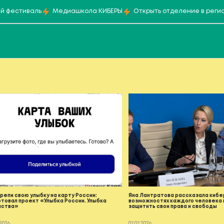
й фестиваль
Медиашкола КИБЕРЫ
Открыть отделение в реги
репи свою улыбку на карту России:
Яна Лантратова рассказала кибе
товал проект «Улыбка России. Улыбка
возможностях каждого человека 
нства»
защитить свои права и свободы
.2026
07.07.2026