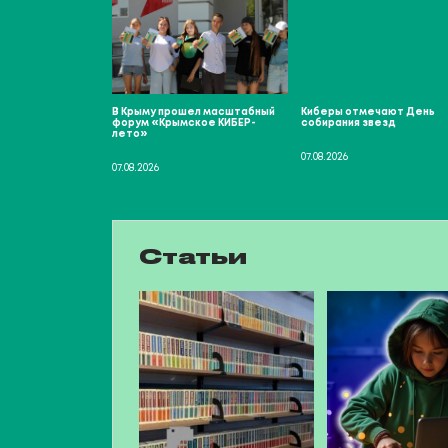
В Крыму прошел масштабный
Киберы отмечают День
форум «Крымское КИБЕР-
собирания звезд
лето»
07.08.2026
07.08.2026
Статьи