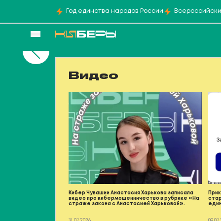
Год единства народов России
Всероссийски
Видео
Кибер Чувашии Анастасия Харькова записала
Прик
видео про кибермошенничество в рубрике «На
стар
страже закона с Анастасией Харьковой».
еди
31.07.2026
09.07