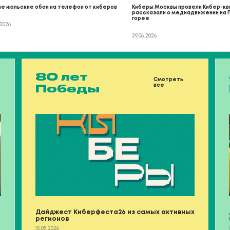
е июльские обои на телефон от киберов
Киберы Москвы провели Кибер-кви
рассказали о медиадвижении на 
горее
.2026
29.06.2026
80 лет
Смотреть
Победы
все
Дайджест Киберфеста26 из самых активных
регионов
15.05.2026