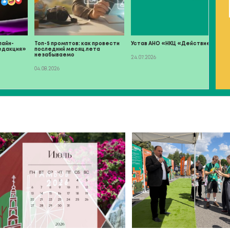
лайн-
Топ-5 промптов: как провести
Устав АНО «НКЦ «Действие»
едакция»
последний месяц лета
незабываемо
24.07.2026
2
04.08.2026