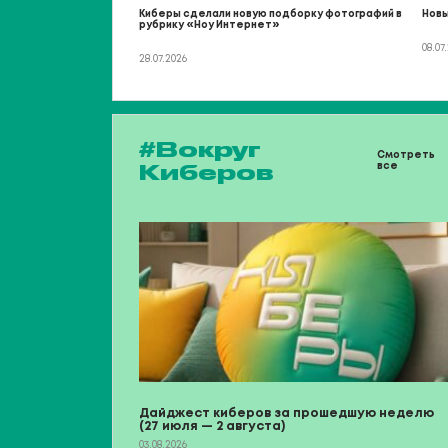
Киберы сделали новую подборку фотографий в
Новы
рубрику «Ноу Интернет»
08.07
28.07.2026
#Вокруг
Смотреть
Киберов
все
Дайджест киберов за прошедшую неделю
(27 июля — 2 августа)
03.08.2026