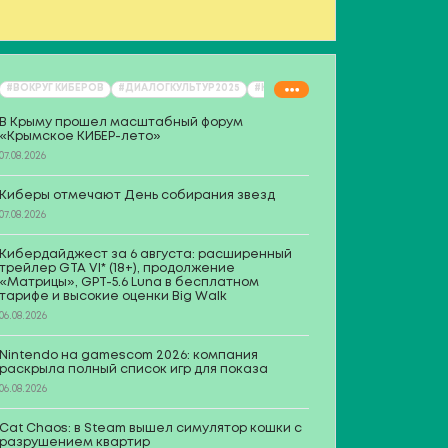
#ВОКРУГ КИБЕРОВ
#ДИАЛОГКУЛЬТУР2025
#КИБЕРЫ ВНУТРИ
#ПРОФЕССИОН
иберы отмечают День
В Крыму прошел масштабный форум
«Крымское КИБЕР-лето»
обирания звезд
07.08.2026
Киберы отмечают День собирания звезд
07.08.2026
Кибердайджест за 6 августа: расширенный
трейлер GTA VI* (18+), продолжение
«Матрицы», GPT-5.6 Luna в бесплатном
тарифе и высокие оценки Big Walk
08.2026
06.08.2026
годня, 7 августа, отмечается поистине
Nintendo на gamescom 2026: компания
олшебный праздник — День собирания
раскрыла полный список игр для показа
ёзд!
06.08.2026
Cat Chaos: в Steam вышел симулятор кошки с
разрушением квартир